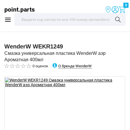
0
point.parts
WenderW
WEKR1249
Смазка универсальная пластика WenderW аэр
Ароматная 400мл
О бренде WenderW
0 оценок