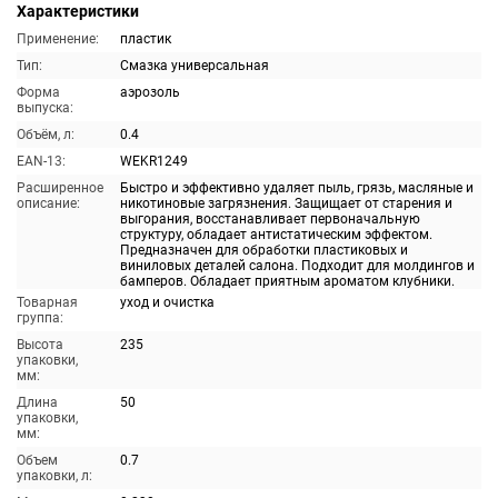
Характеристики
Применение:
пластик
Тип:
Смазка универсальная
Форма
аэрозоль
выпуска:
Объём, л:
0.4
EAN-13:
WEKR1249
Расширенное
Быстро и эффективно удаляет пыль, грязь, масляные и
описание:
никотиновые загрязнения. Защищает от старения и
выгорания, восстанавливает первоначальную
структуру, обладает антистатическим эффектом.
Предназначен для обработки пластиковых и
виниловых деталей салона. Подходит для молдингов и
бамперов. Обладает приятным ароматом клубники.
Товарная
уход и очистка
группа:
Высота
235
упаковки,
мм:
Длина
50
упаковки,
мм:
Объем
0.7
упаковки, л: