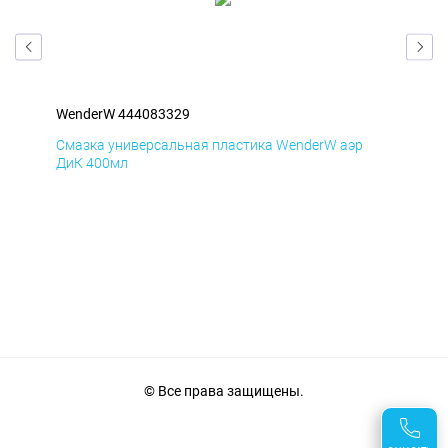
WenderW 444083329
Wen
Смазка универсальная пластика WenderW аэр
Сма
ДиК 400мл
ПхВ
© Все права защищены.