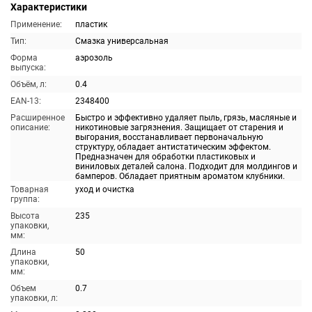
Характеристики
Применение:
пластик
Тип:
Смазка универсальная
Форма
аэрозоль
выпуска:
Объём, л:
0.4
EAN-13:
2348400
Расширенное
Быстро и эффективно удаляет пыль, грязь, масляные и
описание:
никотиновые загрязнения. Защищает от старения и
выгорания, восстанавливает первоначальную
структуру, обладает антистатическим эффектом.
Предназначен для обработки пластиковых и
виниловых деталей салона. Подходит для молдингов и
бамперов. Обладает приятным ароматом клубники.
Товарная
уход и очистка
группа:
Высота
235
упаковки,
мм:
Длина
50
упаковки,
мм:
Объем
0.7
упаковки, л: