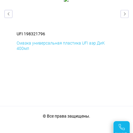
UFI 198321796
UFI
Смазка универсальная пластика UFI аэр ДиК
Сма
400мл
40
© Все права защищены.