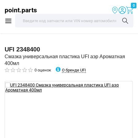
0
point.parts
UFI
2348400
Смазка универсальная пластика UFI аэр Ароматная
400мл
О бренде UFI
0 оценок