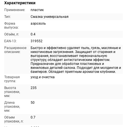
Характеристики
Применение:
пластик
Тип:
Смазка универсальная
Форма
аэрозоль
выпуска:
Объём, л:
0.4
EAN-13:
319552
Расширенное
Быстро и эффективно удаляет пыль, грязь, масляные и
описание:
никотиновые загрязнения. Защищает от старения и
выгорания, восстанавливает первоначальную
структуру, обладает антистатическим эффектом.
Предназначен для обработки пластиковых и
виниловых деталей салона. Подходит для молдингов и
бамперов. Обладает приятным ароматом клубники.
Товарная
уход и очистка
группа:
Высота
235
упаковки,
мм:
Длина
50
упаковки,
мм:
Объем
0.7
упаковки, л: