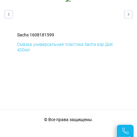
Sachs 1608181599
Sac
Д
Смазка универсальная пластика Sachs аэр ДиК
Сма
400мл
40
© Все права защищены.