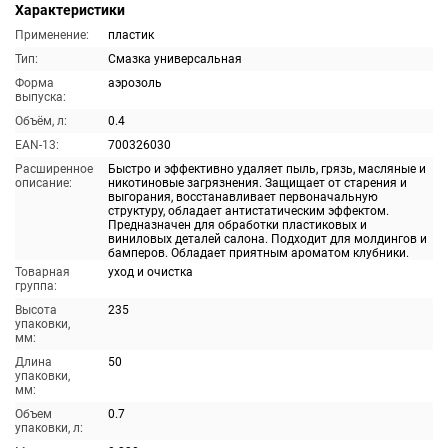
Характеристики
Применение:
пластик
Тип:
Смазка универсальная
Форма
аэрозоль
выпуска:
Объём, л:
0.4
EAN-13:
700326030
Расширенное
Быстро и эффективно удаляет пыль, грязь, масляные и
описание:
никотиновые загрязнения. Защищает от старения и
выгорания, восстанавливает первоначальную
структуру, обладает антистатическим эффектом.
Предназначен для обработки пластиковых и
виниловых деталей салона. Подходит для молдингов и
бамперов. Обладает приятным ароматом клубники.
Товарная
уход и очистка
группа:
Высота
235
упаковки,
мм:
Длина
50
упаковки,
мм:
Объем
0.7
упаковки, л: