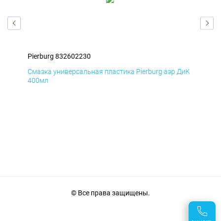
Pierburg 832602230
Pie
БмД
Смазка универсальная пластика Pierburg аэр ДиК
Сма
400мл
40
© Все права защищены.