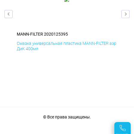
MANN-FILTER 2020125395
MAN
аэр
Смазка универсальная пластика MANN-FILTER аэр
Сма
ДиК 400мл
ПхВ
© Все права защищены.