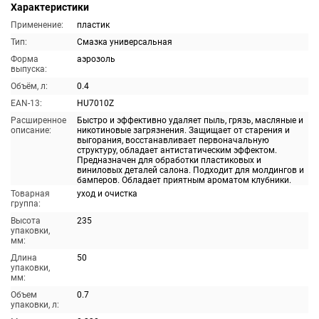
Характеристики
Применение:
пластик
Тип:
Смазка универсальная
Форма
аэрозоль
выпуска:
Объём, л:
0.4
EAN-13:
HU7010Z
Расширенное
Быстро и эффективно удаляет пыль, грязь, масляные и
описание:
никотиновые загрязнения. Защищает от старения и
выгорания, восстанавливает первоначальную
структуру, обладает антистатическим эффектом.
Предназначен для обработки пластиковых и
виниловых деталей салона. Подходит для молдингов и
бамперов. Обладает приятным ароматом клубники.
Товарная
уход и очистка
группа:
Высота
235
упаковки,
мм:
Длина
50
упаковки,
мм:
Объем
0.7
упаковки, л: