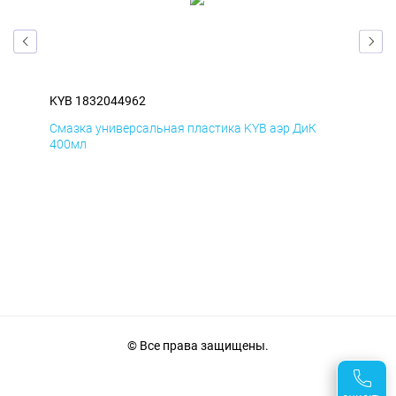
KYB 1832044962
KYB
Смазка универсальная пластика KYB аэр ДиК
Сма
400мл
40
© Все права защищены.