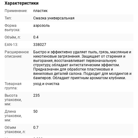
Характеристики
Применение:
пластик
Тип:
Смазка универсальная
Форма
аэрозоль
выпуска:
Объём, л:
0.4
EAN-13:
338027
Расширенное
Быстро и эффективно удаляет пыль, грязь, масляные и
описание:
никотиновые загрязнения. Защищает от старения и
выгорания, восстанавливает первоначальную
структуру, обладает антистатическим эффектом.
Предназначен для обработки пластиковых и
виниловых деталей салона. Подходит для молдингов и
бамперов. Обладает приятным ароматом клубники.
Товарная
уход и очистка
группа:
Высота
235
упаковки,
мм:
Длина
50
упаковки,
мм:
Объем
0.7
упаковки, л: