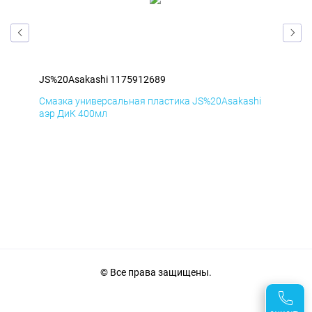
JS%20Asakashi 1175912689
JS%
i
Смазка универсальная пластика JS%20Asakashi
Сма
аэр ДиК 400мл
аэр
© Все права защищены.