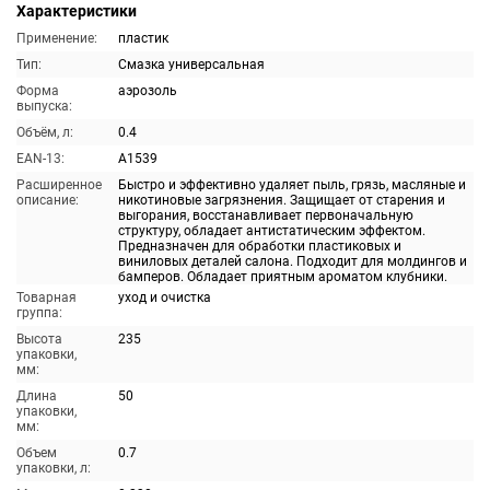
Характеристики
Применение:
пластик
Тип:
Смазка универсальная
Форма
аэрозоль
выпуска:
Объём, л:
0.4
EAN-13:
A1539
Расширенное
Быстро и эффективно удаляет пыль, грязь, масляные и
описание:
никотиновые загрязнения. Защищает от старения и
выгорания, восстанавливает первоначальную
структуру, обладает антистатическим эффектом.
Предназначен для обработки пластиковых и
виниловых деталей салона. Подходит для молдингов и
бамперов. Обладает приятным ароматом клубники.
Товарная
уход и очистка
группа:
Высота
235
упаковки,
мм:
Длина
50
упаковки,
мм:
Объем
0.7
упаковки, л: