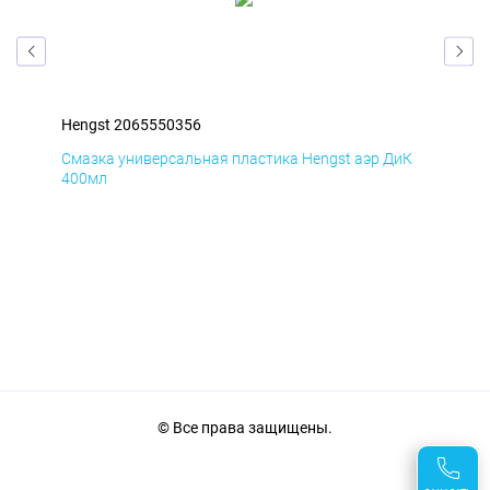
Hengst 2065550356
Hen
мД
Смазка универсальная пластика Hengst аэр ДиК
Сма
400мл
40
© Все права защищены.