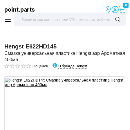
0
point.parts
Hengst
E622HD145
Смазка универсальная пластика Hengst аэр Ароматная
400мл
О бренде Hengst
0 оценок