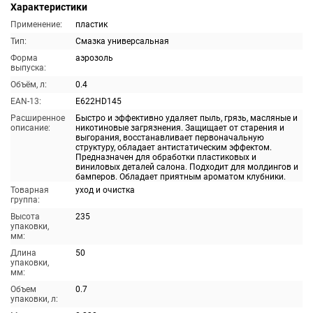
Характеристики
Применение:
пластик
Тип:
Смазка универсальная
Форма
аэрозоль
выпуска:
Объём, л:
0.4
EAN-13:
E622HD145
Расширенное
Быстро и эффективно удаляет пыль, грязь, масляные и
описание:
никотиновые загрязнения. Защищает от старения и
выгорания, восстанавливает первоначальную
структуру, обладает антистатическим эффектом.
Предназначен для обработки пластиковых и
виниловых деталей салона. Подходит для молдингов и
бамперов. Обладает приятным ароматом клубники.
Товарная
уход и очистка
группа:
Высота
235
упаковки,
мм:
Длина
50
упаковки,
мм:
Объем
0.7
упаковки, л: