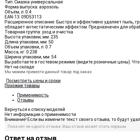
Тип:
Смазка универсальная
Форма выпуска:
аэрозоль
Объём, л:
0.4
EAN-13:
09D53113
Расширенное описание:
Быстро и эффективно удаляет пыль, гр
обладает антистатическим эффектом. Предназначен для обраб
Товарная группа:
уход и очистка
Высота упаковки, мм:
235
Длина упаковки, мм:
50
Объем упаковки, л:
0.7
Масса, кг:
0.238
Ширина упаковки, мм:
54
Вы работаете в гостевом режиме (видите розничные цены). Что
Нет на складе
Мы можем привезти данный товар под заказ.
Посмотреть цены и сроки
Похожие товары
Применимость
Отзывы
Нет информации о применимости
Внимание! Если вы измените текст своего отзыва, то будут уд
Пока нет ни одного отзыва. Ваш отзыв может стать первым.
Ответ на отзыв