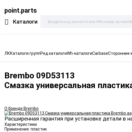
point.parts
Каталоги
ЛК
Каталоги групп
Ред.каталоги
Wh-каталоги
Carbase
Сторонние 
Brembo
09D53113
Смазка универсальная пластик
О бренде Brembo
Расширенная гарантия при установке детали в н
Характеристики
Применение:
пластик