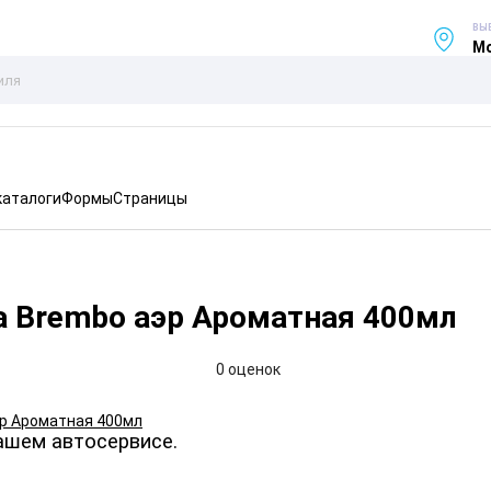
ВЫ
Мо
каталоги
Формы
Страницы
а Brembo аэр Ароматная 400мл
0 оценок
ашем автосервисе.