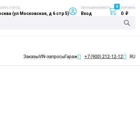
0
БРАТЬ ГОРОД
ЛИЧНЫЙ КАБИНЕТ
КОРЗИНА
сква (ул Московская, д 6 стр 5)
Вход
0
₽
Заказы
VIN-запросы
Гараж
+7 (900)
212-12-12
RU