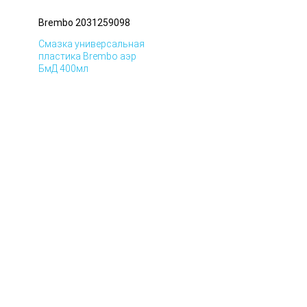
Brembo 2031259098
Смазка универсальная
пластика Brembo аэр
БмД 400мл
Brembo 2031259098
© Все права защищены.
Смазка универсальная
пластика Brembo аэр
ДиК 400мл