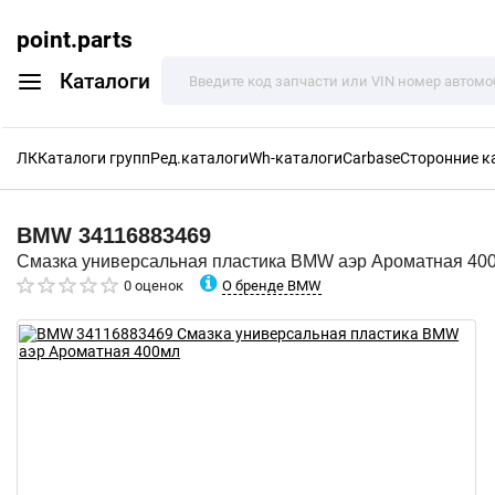
point.parts
Каталоги
ЛК
Каталоги групп
Ред.каталоги
Wh-каталоги
Carbase
Сторонние к
BMW
34116883469
Смазка универсальная пластика BMW аэр Ароматная 40
О бренде BMW
0 оценок