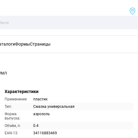
аталоги
Формы
Страницы
0мл
Характеристики
Применение:
пластик
Тип:
Смазка универсальная
Форма
аэрозоль
выпуска:
Объём, л:
0.4
EAN-13:
34116883469