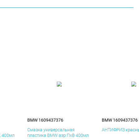
BMW 1609437376
BMW 1609437376
я
Смазка универсальная
АНТИФРИЗ красны
К 400мл
пластика BMW аэр ПхВ 400мл