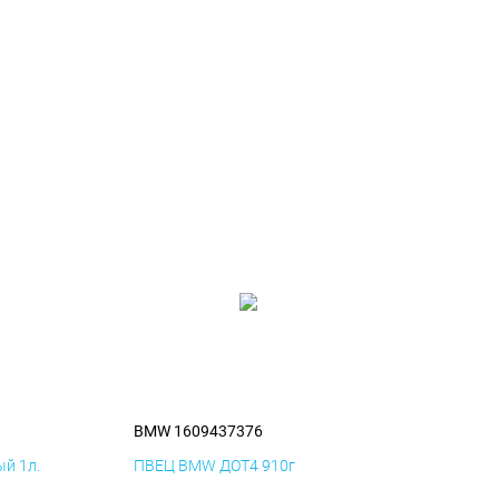
BMW 1609437376
й 1л.
ПВЕЦ BMW ДОТ4 910г