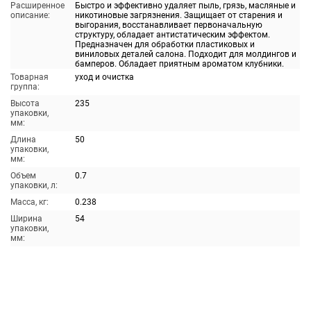
Расширенное
Быстро и эффективно удаляет пыль, грязь, масляные и
описание:
никотиновые загрязнения. Защищает от старения и
выгорания, восстанавливает первоначальную
структуру, обладает антистатическим эффектом.
Предназначен для обработки пластиковых и
виниловых деталей салона. Подходит для молдингов и
бамперов. Обладает приятным ароматом клубники.
Товарная
уход и очистка
группа:
Высота
235
упаковки,
мм:
Длина
50
упаковки,
мм:
Объем
0.7
упаковки, л:
Масса, кг:
0.238
Ширина
54
упаковки,
мм: