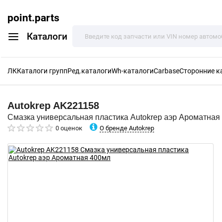
point.parts
Каталоги
ЛК
Каталоги групп
Ред.каталоги
Wh-каталоги
Carbase
Сторонние к
Autokrep
AK221158
Смазка универсальная пластика Autokrep аэр Ароматная
О бренде Autokrep
0 оценок