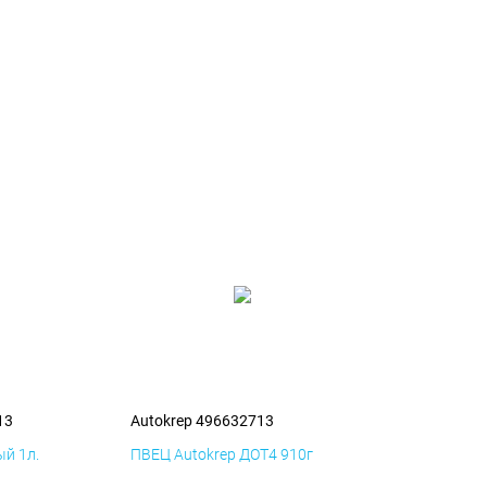
13
Autokrep 496632713
й 1л.
ПВЕЦ Autokrep ДОТ4 910г