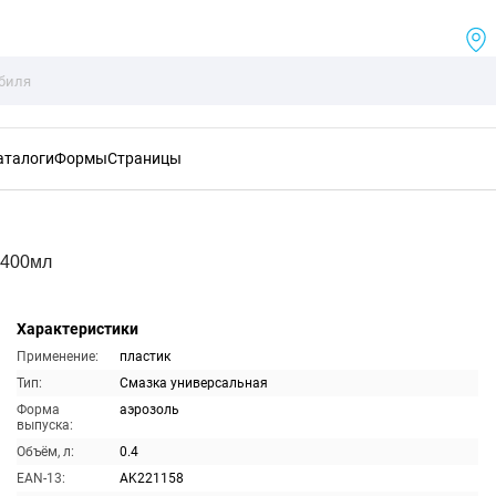
аталоги
Формы
Страницы
 400мл
Характеристики
Применение:
пластик
Тип:
Смазка универсальная
Форма
аэрозоль
выпуска:
Объём, л:
0.4
EAN-13:
AK221158