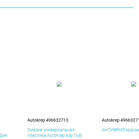
Autokrep 496632713
Autokrep 4966327
я
Смазка универсальная
АНТИФРИЗ красны
 ДиК
пластика Autokrep аэр ПхВ