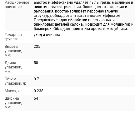
Расширенное
Быстро и эффективно удаляет пыль, грязь, масляные и
описание:
никотиновые загрязнения. Защищает от старения и
выгорания, восстанавливает первоначальную
структуру, обладает антистатическим эффектом.
Предназначен для обработки пластиковых и
виниловых деталей салона. Подходит для молдингов и
бамперов. Обладает приятным ароматом клубники.
Товарная
уход и очистка
группа:
Высота
235
упаковки,
мм:
Длина
50
упаковки,
мм:
Объем
0.7
упаковки, л:
Масса, кг:
0.238
Ширина
54
упаковки,
мм: