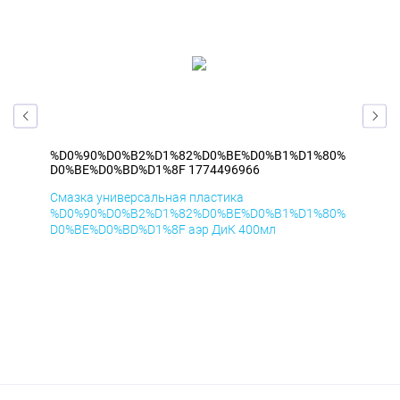
80%
%D0%90%D0%B2%D1%82%D0%BE%D0%B1%D1%80%
%D
D0%BE%D0%BD%D1%8F 1774496966
D0
Смазка универсальная пластика
Сма
80%
%D0%90%D0%B2%D1%82%D0%BE%D0%B1%D1%80%
%D
D0%BE%D0%BD%D1%8F аэр ДиК 400мл
D0